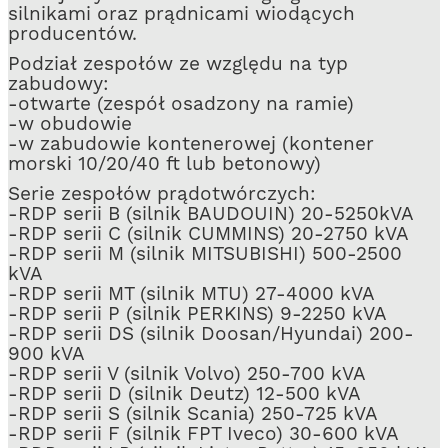
silnikami oraz prądnicami wiodących
producentów.
Podział zespołów ze względu na typ
zabudowy:
-otwarte (zespół osadzony na ramie)
-w obudowie
-w zabudowie kontenerowej (kontener
morski 10/20/40 ft lub betonowy)
Serie zespołów prądotwórczych:
-RDP serii B (silnik BAUDOUIN) 20-5250kVA
-RDP serii C (silnik CUMMINS) 20-2750 kVA
-RDP serii M (silnik MITSUBISHI) 500-2500
kVA
-RDP serii MT (silnik MTU) 27-4000 kVA
-RDP serii P (silnik PERKINS) 9-2250 kVA
-RDP serii DS (silnik Doosan/Hyundai) 200-
900 kVA
-RDP serii V (silnik Volvo) 250-700 kVA
-RDP serii D (silnik Deutz) 12-500 kVA
-RDP serii S (silnik Scania) 250-725 kVA
-RDP serii F (silnik FPT Iveco) 30-600 kVA