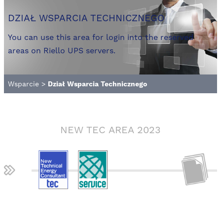
DZIAŁ WSPARCIA TECHNICZNEGO
You can use this area for login into the reserved
areas on Riello UPS servers.
Wsparcie
>
Dział Wsparcia Technicznego
NEW TEC AREA 2023