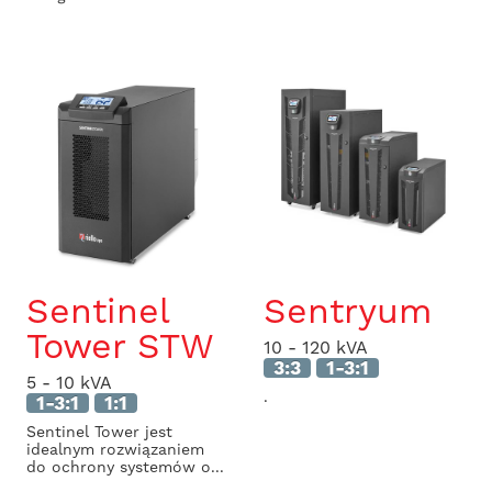
Sentinel
Sentryum
Tower STW
10 - 120 kVA
3:3
1-3:1
5 - 10 kVA
.
1-3:1
1:1
Sentinel Tower jest
idealnym rozwiązaniem
do ochrony systemów o...