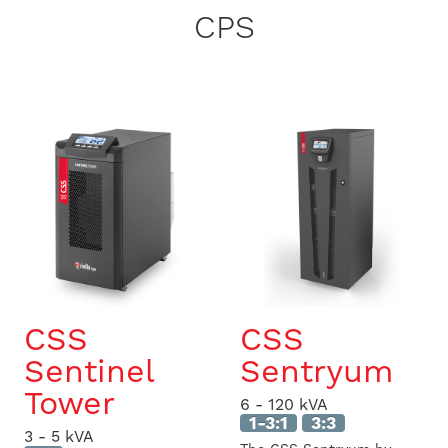
CPS
CSS
CSS
Sentinel
Sentryum
Tower
6 - 120 kVA
1-3:1
3:3
3 - 5 kVA